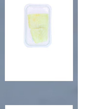
PAN DE BACALAO
SIN PIEL
Emulsión a base de aceite de colza,
huevas de bacalao y salmón