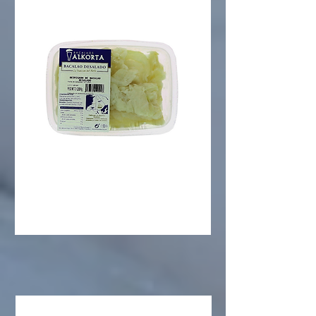
MIGAS DE BACALAO
DESALADAS
Emulsión a base de aceite vegetal de
huevas de bacalao ahumadas y saladas