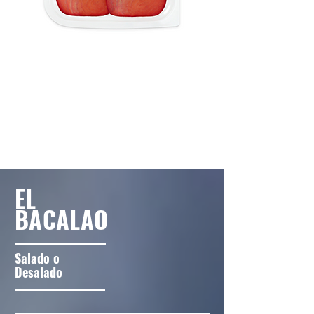
CARPACIO DE
Nous contacter
ATÚN
EL
BACALAO
Salado o
Desalado