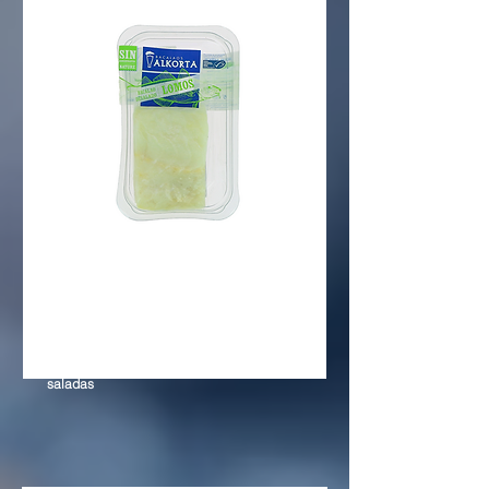
CORAZÓN DE
BACALAO
Emulsión a base de aceite vegetal de
huevas de bacalao ahumadas y
saladas