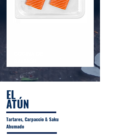
COCINA DE
Nous contacter
SALMÓN
EL
ATÚN
Tartares, Carpaccio & Saku
Ahumado