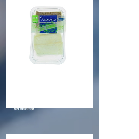
BACALAO
CORAZON X2
Emulsión a base de aceite de colza y
huevo de bacalao
sin colorear