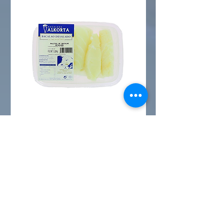
PALITOS DE BACALAO
Emulsión a base de aceite de colza y
huevo de bacalao
sin colorear